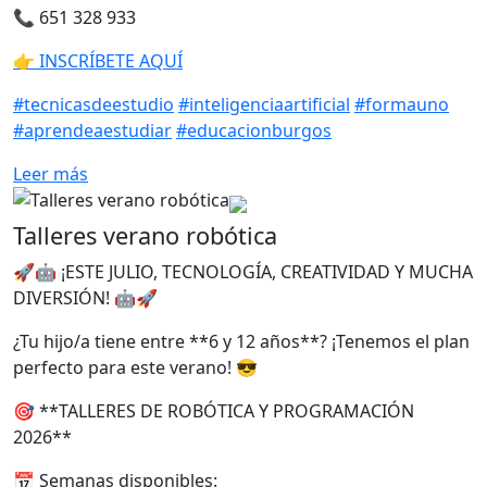
📞 651 328 933
👉 INSCRÍBETE AQUÍ
#tecnicasdeestudio
#inteligenciaartificial
#formauno
#aprendeaestudiar
#educacionburgos
Leer más
Talleres verano robótica
🚀🤖 ¡ESTE JULIO, TECNOLOGÍA, CREATIVIDAD Y MUCHA
DIVERSIÓN! 🤖🚀
¿Tu hijo/a tiene entre **6 y 12 años**? ¡Tenemos el plan
perfecto para este verano! 😎
🎯 **TALLERES DE ROBÓTICA Y PROGRAMACIÓN
2026**
📅 Semanas disponibles: